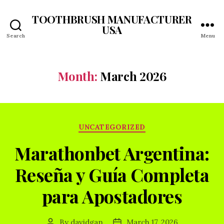
TOOTHBRUSH MANUFACTURER
USA
Search
Menu
Month:
March 2026
Categories
UNCATEGORIZED
Marathonbet Argentina:
Reseña y Guía Completa
para Apostadores
By
davidgan
March 17, 2026
Post
Post