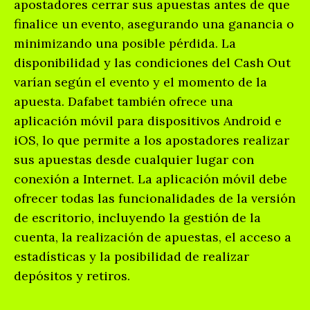
apostadores cerrar sus apuestas antes de que
finalice un evento, asegurando una ganancia o
minimizando una posible pérdida. La
disponibilidad y las condiciones del Cash Out
varían según el evento y el momento de la
apuesta. Dafabet también ofrece una
aplicación móvil para dispositivos Android e
iOS, lo que permite a los apostadores realizar
sus apuestas desde cualquier lugar con
conexión a Internet. La aplicación móvil debe
ofrecer todas las funcionalidades de la versión
de escritorio, incluyendo la gestión de la
cuenta, la realización de apuestas, el acceso a
estadísticas y la posibilidad de realizar
depósitos y retiros.