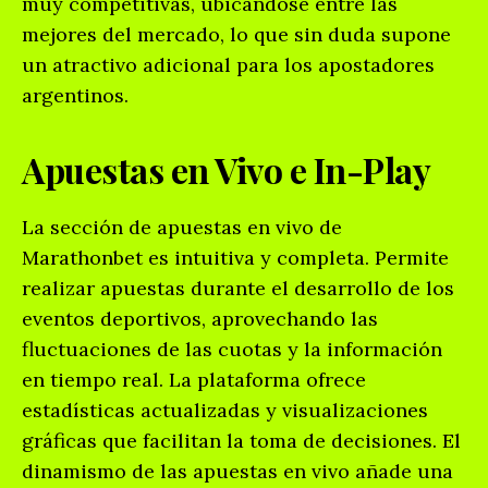
muy competitivas, ubicándose entre las
mejores del mercado, lo que sin duda supone
un atractivo adicional para los apostadores
argentinos.
Apuestas en Vivo e In-Play
La sección de apuestas en vivo de
Marathonbet es intuitiva y completa. Permite
realizar apuestas durante el desarrollo de los
eventos deportivos, aprovechando las
fluctuaciones de las cuotas y la información
en tiempo real. La plataforma ofrece
estadísticas actualizadas y visualizaciones
gráficas que facilitan la toma de decisiones. El
dinamismo de las apuestas en vivo añade una