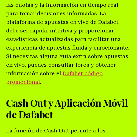
las cuotas y la información en tiempo real
para tomar decisiones informadas. La
plataforma de apuestas en vivo de Dafabet
debe ser rápida, intuitiva y proporcionar
estadísticas actualizadas para facilitar una
experiencia de apuestas fluida y emocionante.
Si necesitas alguna guía extra sobre apuestas
en vivo, puedes consultar foros y obtener
información sobre el
Dafabet código
promocional
.
Cash Out y Aplicación Móvil
de Dafabet
La función de Cash Out permite a los