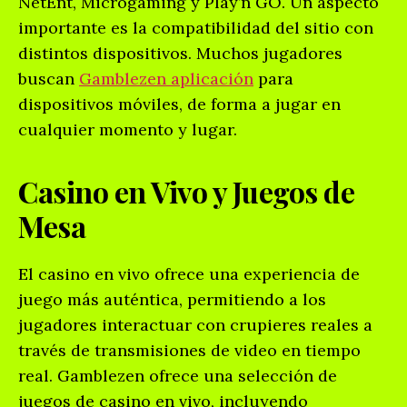
NetEnt, Microgaming y Play’n GO. Un aspecto
importante es la compatibilidad del sitio con
distintos dispositivos. Muchos jugadores
buscan
Gamblezen aplicación
para
dispositivos móviles, de forma a jugar en
cualquier momento y lugar.
Casino en Vivo y Juegos de
Mesa
El casino en vivo ofrece una experiencia de
juego más auténtica, permitiendo a los
jugadores interactuar con crupieres reales a
través de transmisiones de video en tiempo
real. Gamblezen ofrece una selección de
juegos de casino en vivo, incluyendo