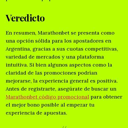
Veredicto
En resumen, Marathonbet se presenta como
una opción sólida para los apostadores en
Argentina, gracias a sus cuotas competitivas,
variedad de mercados y una plataforma
intuitiva. Si bien algunos aspectos como la
claridad de las promociones podrían
mejorarse, la experiencia general es positiva.
Antes de registrarte, asegúrate de buscar un
Marathonbet código promocional
para obtener
el mejor bono posible al empezar tu
experiencia de apuestas.