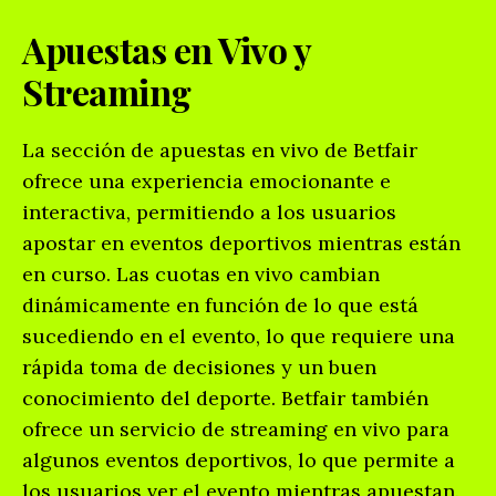
Apuestas en Vivo y
Streaming
La sección de apuestas en vivo de Betfair
ofrece una experiencia emocionante e
interactiva, permitiendo a los usuarios
apostar en eventos deportivos mientras están
en curso. Las cuotas en vivo cambian
dinámicamente en función de lo que está
sucediendo en el evento, lo que requiere una
rápida toma de decisiones y un buen
conocimiento del deporte. Betfair también
ofrece un servicio de streaming en vivo para
algunos eventos deportivos, lo que permite a
los usuarios ver el evento mientras apuestan.