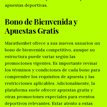
apuestas deportivas.
Bono de Bienvenida y
Apuestas Gratis
Marathonbet ofrece a sus nuevos usuarios un
bono de bienvenida competitivo, aunque su
estructura puede variar según las
promociones vigentes. Es importante revisar
los términos y condiciones de cada bono para
comprender los requisitos de apuesta y las
restricciones aplicables. Adicionalmente, la
plataforma suele ofrecer apuestas gratis y
otras promociones especiales para eventos
deportivos relevantes. Estar atento a estas