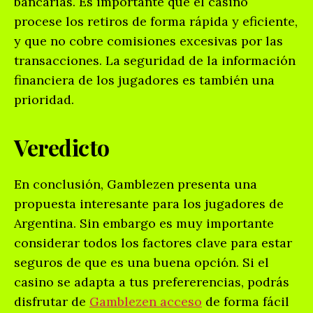
bancarias. Es importante que el casino
procese los retiros de forma rápida y eficiente,
y que no cobre comisiones excesivas por las
transacciones. La seguridad de la información
financiera de los jugadores es también una
prioridad.
Veredicto
En conclusión, Gamblezen presenta una
propuesta interesante para los jugadores de
Argentina. Sin embargo es muy importante
considerar todos los factores clave para estar
seguros de que es una buena opción. Si el
casino se adapta a tus prefererencias, podrás
disfrutar de
Gamblezen acceso
de forma fácil