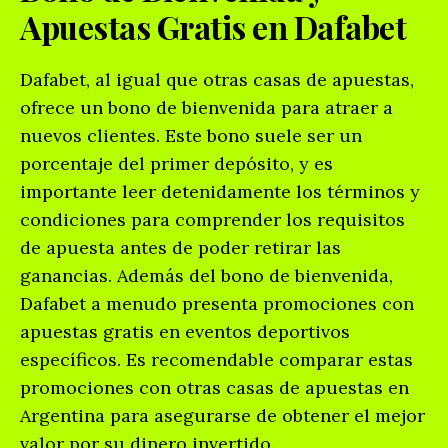
Apuestas Gratis en Dafabet
Dafabet, al igual que otras casas de apuestas,
ofrece un bono de bienvenida para atraer a
nuevos clientes. Este bono suele ser un
porcentaje del primer depósito, y es
importante leer detenidamente los términos y
condiciones para comprender los requisitos
de apuesta antes de poder retirar las
ganancias. Además del bono de bienvenida,
Dafabet a menudo presenta promociones con
apuestas gratis en eventos deportivos
específicos. Es recomendable comparar estas
promociones con otras casas de apuestas en
Argentina para asegurarse de obtener el mejor
valor por su dinero invertido.