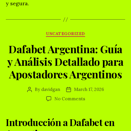
y segura.
Categories
UNCATEGORIZED
Dafabet Argentina: Guía
y Análisis Detallado para
Apostadores Argentinos
By
davidgan
March 17, 2026
Post
Post
author
date
on
No Comments
Dafabet
Argentina:
Guía
Introducción a Dafabet en
y
Análisis