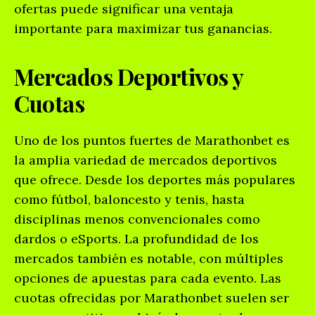
ofertas puede significar una ventaja
importante para maximizar tus ganancias.
Mercados Deportivos y
Cuotas
Uno de los puntos fuertes de Marathonbet es
la amplia variedad de mercados deportivos
que ofrece. Desde los deportes más populares
como fútbol, baloncesto y tenis, hasta
disciplinas menos convencionales como
dardos o eSports. La profundidad de los
mercados también es notable, con múltiples
opciones de apuestas para cada evento. Las
cuotas ofrecidas por Marathonbet suelen ser