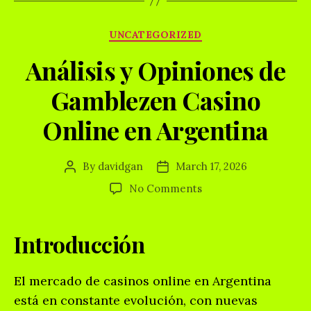
Categories
UNCATEGORIZED
Análisis y Opiniones de
Gamblezen Casino
Online en Argentina
By
davidgan
March 17, 2026
Post
Post
author
date
on
No Comments
Análisis
y
Opiniones
Introducción
de
Gamblezen
El mercado de casinos online en Argentina
Casino
Online
está en constante evolución, con nuevas
en