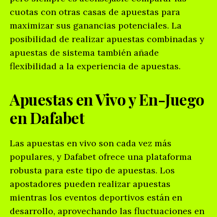
cuotas con otras casas de apuestas para
maximizar sus ganancias potenciales. La
posibilidad de realizar apuestas combinadas y
apuestas de sistema también añade
flexibilidad a la experiencia de apuestas.
Apuestas en Vivo y En-Juego
en Dafabet
Las apuestas en vivo son cada vez más
populares, y Dafabet ofrece una plataforma
robusta para este tipo de apuestas. Los
apostadores pueden realizar apuestas
mientras los eventos deportivos están en
desarrollo, aprovechando las fluctuaciones en