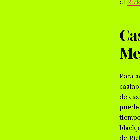
el
Rizk
Cas
Me
Para a
casino
de cas
pueden
tiempo
blackj
de Riz