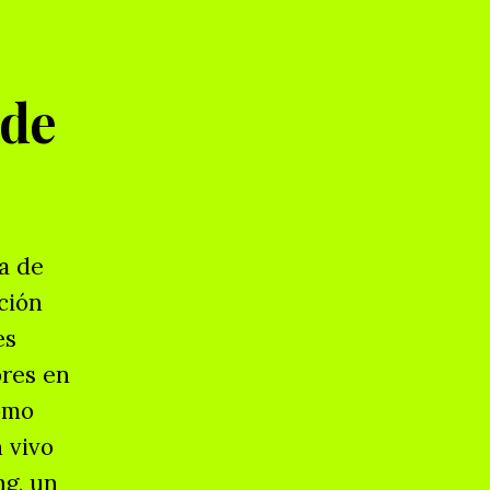
 de
a de
ción
es
ores en
como
n vivo
ng, un