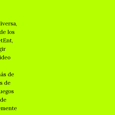
iversa,
de los
etEnt,
gir
video
más de
s de
juegos
 de
temente