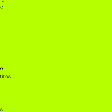
ue
go
tiros
os