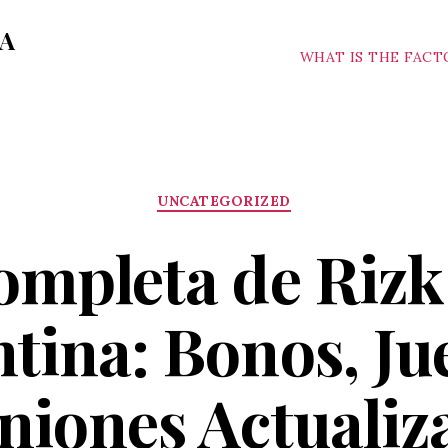
A
WHAT IS THE FAC
Categories
UNCATEGORIZED
ompleta de Rizk
tina: Bonos, Ju
niones Actualiz