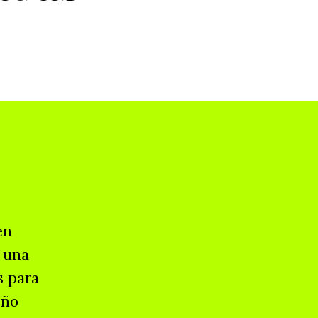
on
Guía
Completa
de
Rizk
Casino
Argentina:
Bonos,
Juegos
y
Opiniones
Actualizadas
en
 una
s para
eño