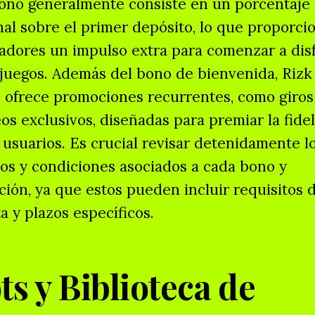
ono generalmente consiste en un porcentaje
nal sobre el primer depósito, lo que proporci
gadores un impulso extra para comenzar a dis
 juegos. Además del bono de bienvenida, Rizk
 ofrece promociones recurrentes, como giros 
eos exclusivos, diseñadas para premiar la fide
 usuarios. Es crucial revisar detenidamente l
os y condiciones asociados a cada bono y
ión, ya que estos pueden incluir requisitos 
a y plazos específicos.
ts y Biblioteca de